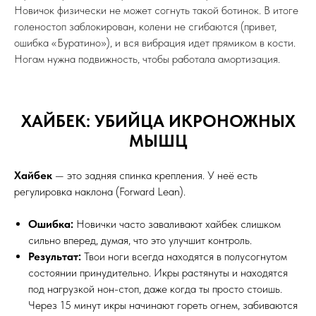
Твои колени должны сгибаться естественно, по
анатомической оси. Если углы креплений выставлены
неверно, суставы начинают работать на излом.
Симптом:
Острая боль с внутренней или внешней
стороны колена.
Причина:
Например, ты пытаешься ехать в стойке
«дакфут» (носки врозь), а крепления стоят направленно
(оба в плюс). Или ширина стойки слишком большая, и ноги
разъезжаются, выворачивая суставы. Колено должно
смотреть туда же, куда смотрит носок ботинка при
сгибании.
Слишком жесткие ботинки для новичка
Многие думают:
«Куплю самые дорогие, жесткие ботинки,
они лучше держат».
Ошибка.
Жесткий ботинок требует
огромных усилий и скорости, чтобы его продавить.
Новичок физически не может согнуть такой ботинок. В итоге
голеностоп заблокирован, колени не сгибаются (привет,