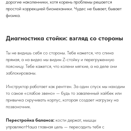
Мини-комплекс прямо в ботинках
Тебе не нужен коврик или спортзал. Этот комплекс делается
в полной экипировке (можно без доски или с одной
пристегнутой ногой), пока ты ждешь друзей.
Чек-лист для разогрева:
Шея.
Плавные наклоны вперед-назад и влево-вправо.
Никаких резких вращений! Мы просто будим шейный
отдел, чтобы не «заклинило» при падении.
Плечевой пояс («Мельница»).
Энергичные махи
руками вперед и назад по 10–15 раз. Это разгонит кровь
к конечностям.
Корпус.
Вращения тазом и наклоны в стороны. Важно
разогреть поясницу, так как на нее придется большая
статическая нагрузка.
Колени (Самое важное!).
Сделай 10–15 глубоких
приседаний. В сноубордических ботинках это делать