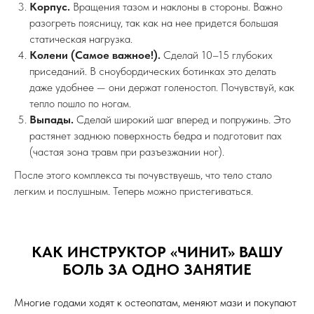
РАЗМИНКА: 5 МИНУТ, КОТОРЫЕ
СПАСУТ СЕЗОН
Выходить на склон
«холодным»
— это настоящее
преступление против собственного тела. Представь, что ты
заводишь машину в -20°C и сразу давишь газ в пол до
отсечки. Что будет с двигателем? То же самое происходит с
твоими суставами.
На холоде наши мышцы и связки теряют эластичность,
становясь похожими на задубевшую резину. Если такую
«резину» резко дернуть (а сноубординг — это постоянные
рывки и ударная нагрузка), она не растянется, а порвется.
Кроме того, суставная жидкость на холоде густеет и
перестает смазывать хрящи. Без разогрева ты стираешь
свои колени «на сухую».
Потратив всего 5 минут на парковке или у подъемника, ты
запускаешь кровообращение, делаешь связки эластичными и
готовишь нервную систему к реакции.