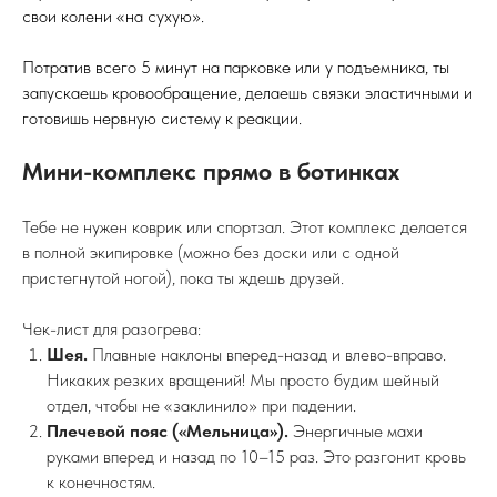
ХАЙБЕК: УБИЙЦА ИКРОНОЖНЫХ
МЫШЦ
Хайбек
— это задняя спинка крепления. У неё есть
регулировка наклона (Forward Lean).
Ошибка:
Новички часто заваливают хайбек слишком
сильно вперед, думая, что это улучшит контроль.
Результат:
Твои ноги всегда находятся в полусогнутом
состоянии принудительно. Икры растянуты и находятся
под нагрузкой нон-стоп, даже когда ты просто стоишь.
Через 15 минут икры начинают гореть огнем, забиваются
мышцы, и ты не можешь продолжать спуск. Для начала
обучения ставь хайбек параллельно заднику ботинка — в
ноль.