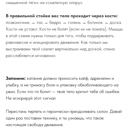
даже удобнее — они держат голеностоп. Почувствуй, как
тепло пошло по ногам.
Выпады.
Сделай широкий шаг вперед и попружинь. Это
растянет заднюю поверхность бедра и подготовит пах
(частая зона травм при разъезжании ног).
После этого комплекса ты почувствуешь, что тело стало
легким и послушным. Теперь можно пристегиваться.
КАК ИНСТРУКТОР «ЧИНИТ» ВАШУ
БОЛЬ ЗА ОДНО ЗАНЯТИЕ
Многие годами ходят к остеопатам, меняют мази и покупают
дорогие наколенники, хотя корень проблемы решается
простой коррекцией биомеханики. Чудес не бывает, бывает
физика.