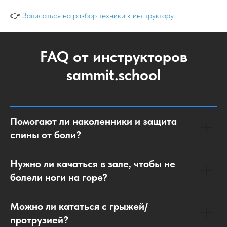
Диагностика стойки: взгляд со стороны
Ты не видишь себя со стороны. Тебе кажется, что спина
прямая, а на видео мы видим Z-стойку и перегруженную
поясницу. Тебе кажется, что колени мягкие, а на деле они
заблокированы.
Инструктор работает как рентген. За один спуск мы находим
то самое «слабое звено» — будь то заваленный хайбек или
привычка скручивать корпус, которая создает нагрузку на
позвоночник.
Перестройка баланса:
кости держат, мышцы
управляютНаша главная цель — пересадить тебя с
«мышечной тяги» на «скелетную опору».
В правильной стойке вес тела проходит через кости:
позвоночник → таз → бедро → голень → ботинок → доска.
Кости не устают. Кости не болят (если их не ломать). Мышцы