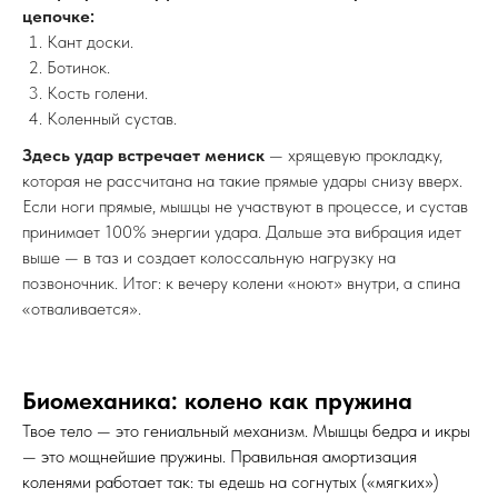
цепочке:
Кант доски.
Ботинок.
Кость голени.
Коленный сустав.
Здесь удар встречает мениск
— хрящевую прокладку,
которая не рассчитана на такие прямые удары снизу вверх.
Если ноги прямые, мышцы не участвуют в процессе, и сустав
принимает 100% энергии удара. Дальше эта вибрация идет
выше — в таз и создает колоссальную нагрузку на
позвоночник. Итог: к вечеру колени «ноют» внутри, а спина
«отваливается».
Биомеханика: колено как пружина
Твое тело — это гениальный механизм. Мышцы бедра и икры
— это мощнейшие пружины. Правильная амортизация
коленями работает так: ты едешь на согнутых («мягких»)