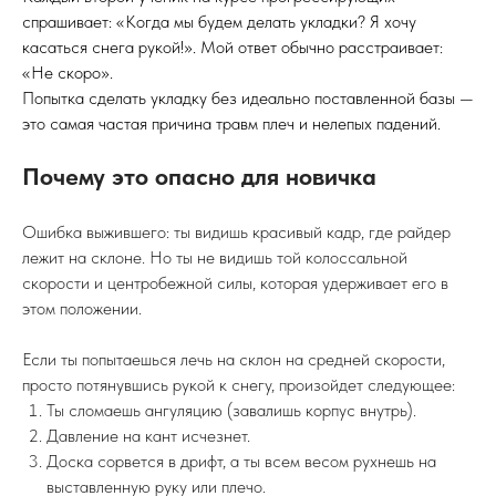
Райдер падает внутрь по
Слишком низкая скорость
удержать вес
Особое внимание на скорость.
Карвинг на пешеходной
скорости невозможен физически. Чтобы доска «встала на
рельс» и держала твой наклон, нужна динамика. Если ты
едешь слишком медленно, тебе придется балансировать
мышцами, а это невозможно в глубоком наклоне. Доверься
скорости, она — твой лучший друг в резаном повороте.
УКЛАДКИ (ЕВРОКАРВИНГ): КОГДА
МОЖНО ЛОЖИТЬСЯ НА СНЕГ?
Каждый второй ученик на курсе прогрессирующих
спрашивает: «Когда мы будем делать укладки? Я хочу
касаться снега рукой!». Мой ответ обычно расстраивает: