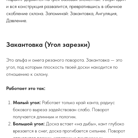
и вся конструкция развалится, превратившись в обычное
скобление склона. Запоминай: Закантовка, Ангуляция,
Давление.
Закантовка (Угол зарезки)
Это альфа и омега резаного поворота. Закантовка — это
угол, под которым плоскость твоей доски находится по
отношению к склону.
Работает это так:
Малый угол:
Работает только край канта, радиус
бокового выреза задействован слабо. Поворот
получается длинным и пологим.
Большой угол:
Доска встает «на дыбы», кант глубоко
врезается в снег, доска прогибается сильнее. Поворот
становится резким, коротким и динамичным.