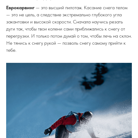
«Не скоро».
Попытка сделать укладку без идеально поставленной базы —
это самая частая причина травм плеч и нелепых падений.
Почему это опасно для новичка
Ошибка выжившего: ты видишь красивый кадр, где райдер
лежит на склоне. Но ты не видишь той колоссальной
скорости и центробежной силы, которая удерживает его в
этом положении.
Если ты попытаешься лечь на склон на средней скорости,
просто потянувшись рукой к снегу, произойдет следующее:
Ты сломаешь ангуляцию (завалишь корпус внутрь).
Давление на кант исчезнет.
Доска сорвется в дрифт, а ты всем весом рухнешь на
выставленную руку или плечо.
Еврокарвинг
— это высший пилотаж. Касание снега телом
— это не цель, а следствие экстремально глубокого угла