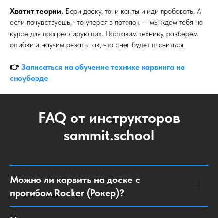
Карвинг
— это не трюк, который можно выучить за выходные
и поставить галочку. Это бесконечный процесс
совершенствования. Ты будешь годами оттачивать свои дуги,
искать идеальный вельвет, экспериментировать с углами и
давлением. И поверь мне, это одно из самых приятных
зависимостей в мире.
Твой первый чистый резаный поворот изменит всё. Ты больше
не захочешь просто «спускаться вниз». Ты будешь искать
линию.
Хватит теории.
Бери доску, точи канты и иди пробовать. А
если почувствуешь, что уперся в потолок — мы ждем тебя на