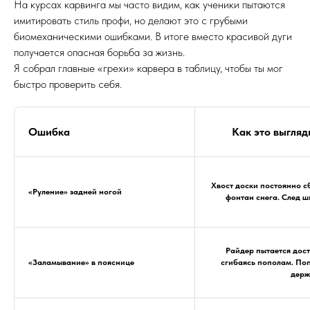
называется разгрузка.
В этот момент доска на долю секунды теряет сцепление
со снегом и становится плоской.
Используй этот миг невесомости, чтобы перекатить
колени на другую сторону и начать новый вход с носа.
ВАЖНО:
Как не сорваться в дрифт
Если в фазе ведения ты почувствуешь вибрацию или снос, не
тормози. Инстинкт кричит «сбрось скорость», но в карвинге
сброс скорости = потеря сцепления. Наоборот, добавь
давления на кант и согни ноги еще сильнее. Скорость —
твой клей.
ТОП-5 ОШИБОК, УБИВАЮЩИХ
СТИЛЬ
На курсах карвинга мы часто видим, как ученики пытаются
имитировать стиль профи, но делают это с грубыми
биомеханическими ошибками. В итоге вместо красивой дуги