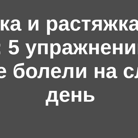
ка и растяжк
: 5 упражнени
 болели на 
день